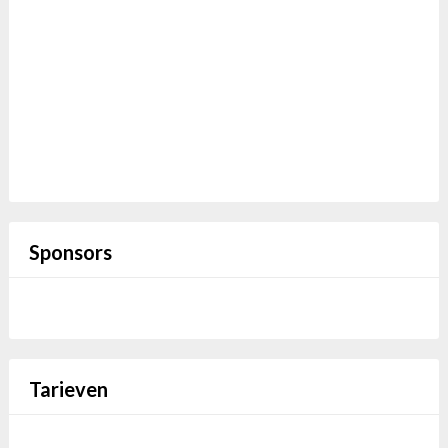
Aangemeld blijven
Registreren
Wachtwoord vergeten?
Sponsors
Tarieven