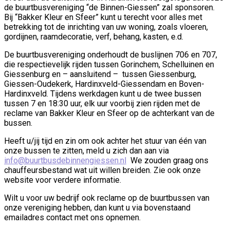
de buurtbusvereniging “de Binnen-Giessen” zal sponsoren.
Bij “Bakker Kleur en Sfeer” kunt u terecht voor alles met
betrekking tot de inrichting van uw woning, zoals vloeren,
gordijnen, raamdecoratie, verf, behang, kasten, e.d.
De buurtbusvereniging onderhoudt de buslijnen 706 en 707,
die respectievelijk rijden tussen Gorinchem, Schelluinen en
Giessenburg en – aansluitend – tussen Giessenburg,
Giessen-Oudekerk, Hardinxveld-Giessendam en Boven-
Hardinxveld. Tijdens werkdagen kunt u de twee bussen
tussen 7 en 18:30 uur, elk uur voorbij zien rijden met de
reclame van Bakker Kleur en Sfeer op de achterkant van de
bussen.
Heeft u/jij tijd en zin om ook achter het stuur van één van
onze bussen te zitten, meld u zich dan aan via
info@buurtbusdebinnengiessen.nl
We zouden graag ons
chauffeursbestand wat uit willen breiden. Zie ook onze
website voor verdere informatie.
Wilt u voor uw bedrijf ook reclame op de buurtbussen van
onze vereniging hebben, dan kunt u via bovenstaand
emailadres contact met ons opnemen.