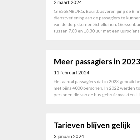
2 maart 2024
GIESSENBURG. Buurtbusvereniging de Binne
dienstverlening aan de passagiers te kunne
van de dorpskernen Schelluinen, Giessenb
tussen 7.00 en 18.30 uur met een uursdienst
Meer passagiers in 202
11 februari 2024
Het aantal passagiers dat in 2023 gebruik
met bijna 4000 personen. In 2022 werden tot
personen die van de bus gebruik maakten. Ha
Tarieven blijven gelijk
3 januari 2024