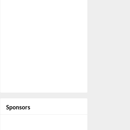
Wachtwoord
Aangemeld blijven
Registreren
Wachtwoord vergeten?
Sponsors