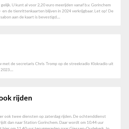
gelijk. U kunt al voor 2,20 euro meerijden vanaf b.v. Gorinchem
 en de tienrittenkaarten blijven in 2024 verkrijgbaar. Let op! De
ssabon aan de kaart is bevestigd....
w met de secretaris Chris Tromp op de streekradio Klokradio uit
023....
ook rijden
er ook twee diensten op zaterdag rijden. De ochtenddienst
rijdt dan naar Station Gorinchem. Daar wordt om 10.44 uur
t hier om 11.40 uur teruggereden naar Giessen-Oudekerk. In