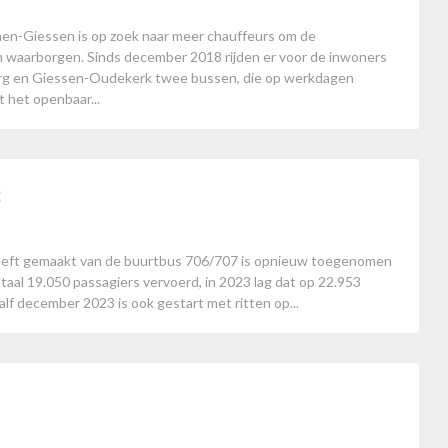
n-Giessen is op zoek naar meer chauffeurs om de
n waarborgen. Sinds december 2018 rijden er voor de inwoners
urg en Giessen-Oudekerk twee bussen, die op werkdagen
 het openbaar...
3
 heeft gemaakt van de buurtbus 706/707 is opnieuw toegenomen
aal 19.050 passagiers vervoerd, in 2023 lag dat op 22.953
lf december 2023 is ook gestart met ritten op...