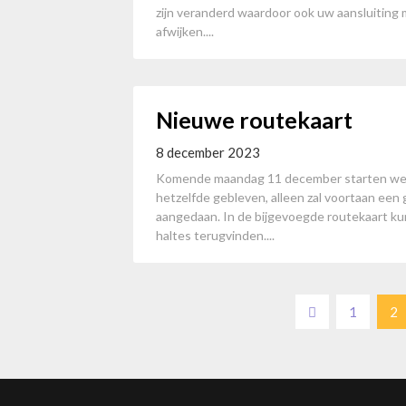
zijn veranderd waardoor ook uw aansluiting
afwijken....
Nieuwe routekaart
8 december 2023
Komende maandag 11 december starten we m
hetzelfde gebleven, alleen zal voortaan ee
aangedaan. In de bijgevoegde routekaart kun
haltes terugvinden....
Berichten
1
2
paginering