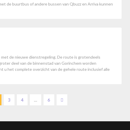
 met de buurtbus of andere bussen van Qbuzz en Arriva kunnen
et de nieuwe dienstregeling. De route is grotendeels
n groter deel van de binnenstad van Gorinchem worden
t u het complete overzicht van de gehele route inclusief alle
3
4
…
6