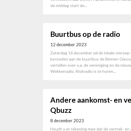
de middag start de...
Buurtbus op de radio
12 december 2023
Zaterdag 16 december zal de lokale omroep
besteden aan de buurtbus de Binnen-Giessen
vertellen over o.a. de vereniging en de nieu
Wekkerradio. Klokradio is te horen...
Andere aankomst- en ve
Qbuzz
8 december 2023
Houdt u er rekening mee dat de vertrek- en 