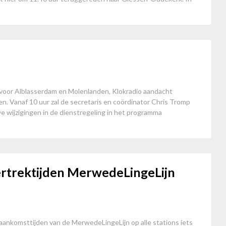
 voor Alblasserdam en Molenlanden, Klokradio aandacht
. Vanaf 10 uur zal de secretaris en coördinator Chris Tromp
we wijzigingen in de dienstregeling in het programma
rtrektijden MerwedeLingeLijn
aankomsttijden van de MerwedeLingeLijn op alle stations iets