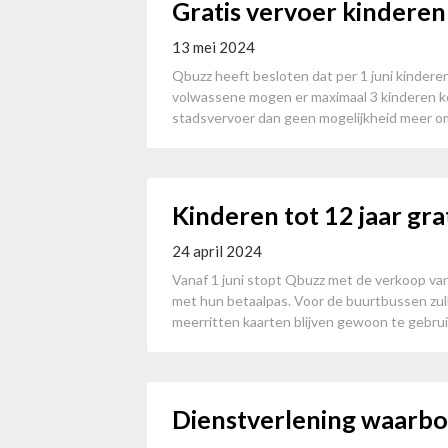
Gratis vervoer kinderen
13 mei 2024
Qbuzz heeft besloten dat per 1 juni kinderen 
volwassene mogen er maximaal 3 kinderen ko
stadsvervoer dan geen mogelijkheid meer om 
Kinderen tot 12 jaar gra
24 april 2024
Vanaf 1 juni stopt Qbuzz met de verkoop van
met hun betaalpas. Voor de buurtbussen zulle
meerritten kaarten blijven gewoon te gebruik
Dienstverlening waarb